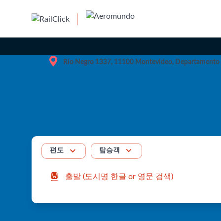

Río Negro 1337, 11100 Montevideo, Departamento


탑승객
편도
