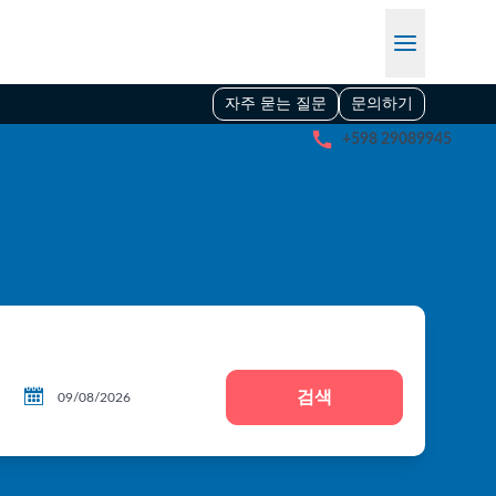
자주 묻는 질문
문의하기

+598 29089945

검색