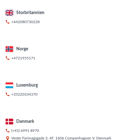
Storbritannien

+442080730228
Norge

+4721955171
Luxemburg

+35220334370
Danmark

(+45) 6991 8970

Vester Farimagsgade 3, 4F, 1606 Compenhaguen V, Denmark