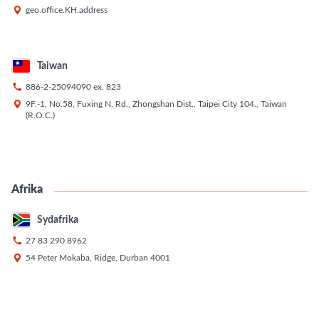

geo.office.KH.address
Taiwan

886-2-25094090
ex.
823

9F.-1, No.58, Fuxing N. Rd., Zhongshan Dist., Taipei City 104., Taiwan
(R.O.C.)
Afrika
Sydafrika

27 83 290 8962

54 Peter Mokaba, Ridge, Durban 4001