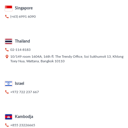
Singapore

(+65) 6991 6090
Thailand

02-114-8183

10/149 room 1604A, 16th fl. The Trendy Office, Soi Sukhumvit 13, Khlong
Toey Nua, Wattana, Bangkok 10110
Israel

+972 722 237 667
Kambodja

+855 23226665