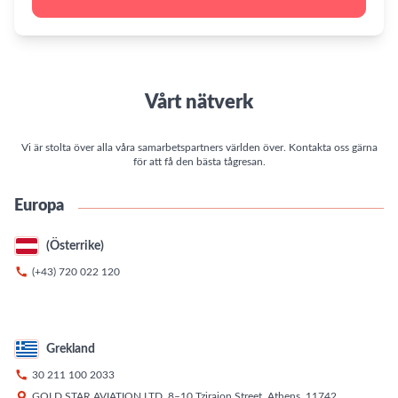
Vårt nätverk
Vi är stolta över alla våra samarbetspartners världen över. Kontakta oss gärna
för att få den bästa tågresan.
Europa
(Österrike)

(+43) 720 022 120
Grekland

30 211 100 2033

GOLD STAR AVIATION LTD, 8–10 Tziraion Street, Athens, 11742