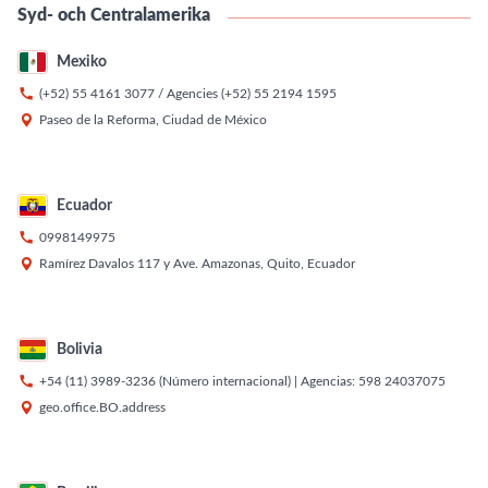
Syd- och Centralamerika
Mexiko

(+52) 55 4161 3077
/ Agencies
(+52) 55 2194 1595

Paseo de la Reforma, Ciudad de México
Ecuador

0998149975

Ramírez Davalos 117 y Ave. Amazonas, Quito, Ecuador
Bolivia

+54 (11) 3989-3236
(Número internacional) | Agencias:
598 24037075

geo.office.BO.address