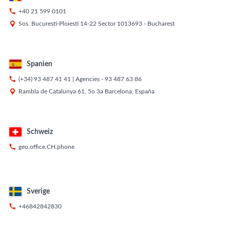

+40 21 599 0101

Sos. Bucuresti-Ploiesti 14-22 Sector 1013693 - Bucharest
Spanien

(+34) 93 487 41 41
| Agencies -
93 487 63 86

Rambla de Catalunya 61, 5o 3a Barcelona, España
Schweiz

geo.office.CH.phone
Sverige

+46842842830