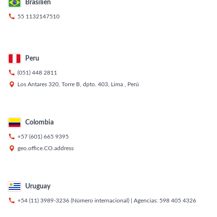
Brasilien

55 1132147510
Peru

(051) 448 2811

Los Antares 320, Torre B, dpto. 403, Lima , Perú
Colombia

+57 (601) 665 9395

geo.office.CO.address
Uruguay

+54 (11) 3989-3236
(Número internacional) | Agencias:
598 405 4326