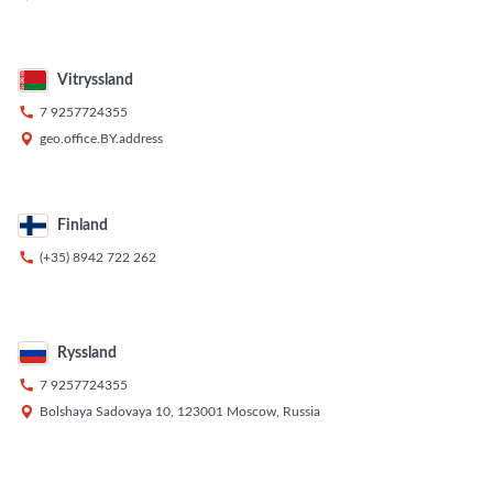
Vitryssland

7 9257724355

geo.office.BY.address
Finland

(+35) 8942 722 262
Ryssland

7 9257724355

Bolshaya Sadovaya 10, 123001 Moscow, Russia