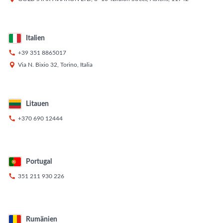
Italien

+39 351 8865017

Via N. Bixio 32, Torino, Italia
Litauen

+370 690 12444
Portugal

351 211 930 226
Rumänien