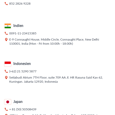

852 2826 9228
Indien

0091-11-23415385

E-9 Connaught House, Middle Circle, Connaught Place, New Delhi
110001, India (Mon - Fri from 10:00h - 18:00h)
Indonesien

(+62) 21 5290 5877

Setiabudi Atrium 7TH Floor, suite 709 AA Jl. HR Rasuna Said Kav 62,
Kuningan. Jakarta 12920, Indonesia
Japan

+ 81 (50) 50508439