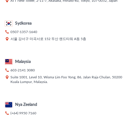

ATT New Tower, 2-11-7, Akasaka, Minato-ku, Tokyo, 107-0052, Japan
Sydkorea

0507-1357-1640

서울 강서구 마곡서로 152 두산 랜드타워 A동 5층
Malaysia

603-2141 3080

Suite 1001, Level 10, Wisma Lim Foo Yong, 86, Jalan Raja Chulan, 50200
Kuala Lumpur, Malaysia.
Nya Zeeland

(+64) 9950 7160