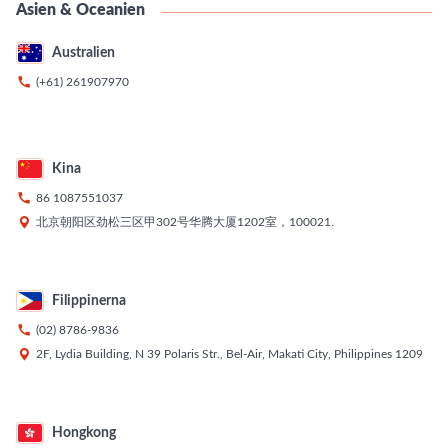
Asien & Oceanien
Australien

(+61) 261907970
Kina

86 1087551037

北京朝阳区劲松三区甲302号华腾大厦1202室，100021.
Filippinerna

(02) 8786-9836

2F, Lydia Building, N 39 Polaris Str., Bel-Air, Makati City, Philippines 1209
Hongkong