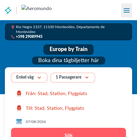

Río Negro 1337, 11100 Montevideo, Departamento de
Montevideo

+598 29089945
Europe by Train
Boka dina tågbiljetter här


1 Passagerare
Enkel väg



Sök